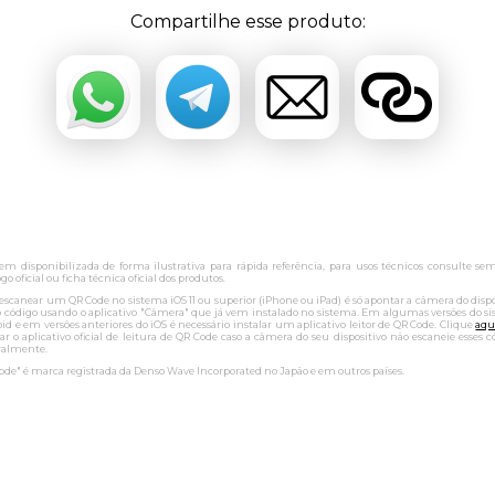
Compartilhe esse produto:
m disponibilizada de forma ilustrativa para rápida referência, para usos técnicos consulte se
go oficial ou ficha técnica oficial dos produtos.
 escanear um QR Code no sistema iOS 11 ou superior (iPhone ou iPad) é só apontar a câmera do dispo
o código usando o aplicativo "Câmera" que já vem instalado no sistema. Em algumas versões do s
id e em versões anteriores do iOS é necessário instalar um aplicativo leitor de QR Code. Clique
aqu
lar o aplicativo oficial de leitura de QR Code caso a câmera do seu dispositivo não escaneie esses c
ralmente.
ode" é marca registrada da Denso Wave Incorporated no Japão e em outros países.