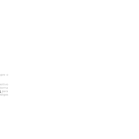
mpre o
sitivo
istema
i
para
ódigos