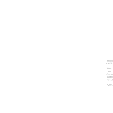
Image
catálo
*Para
para 
Andro
insta
natu
"QR C