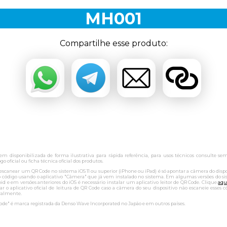
MH001
Compartilhe esse produto:
m disponibilizada de forma ilustrativa para rápida referência, para usos técnicos consulte se
go oficial ou ficha técnica oficial dos produtos.
 escanear um QR Code no sistema iOS 11 ou superior (iPhone ou iPad) é só apontar a câmera do dispo
o código usando o aplicativo "Câmera" que já vem instalado no sistema. Em algumas versões do s
id e em versões anteriores do iOS é necessário instalar um aplicativo leitor de QR Code. Clique
aqu
lar o aplicativo oficial de leitura de QR Code caso a câmera do seu dispositivo não escaneie esses c
ralmente.
ode" é marca registrada da Denso Wave Incorporated no Japão e em outros países.