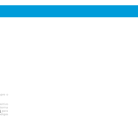
mpre o
sitivo
istema
i
para
ódigos