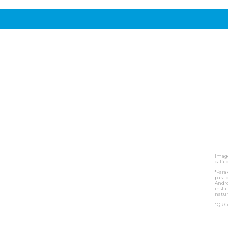
Image
catálo
*Para
para 
Andro
insta
natu
"QR C