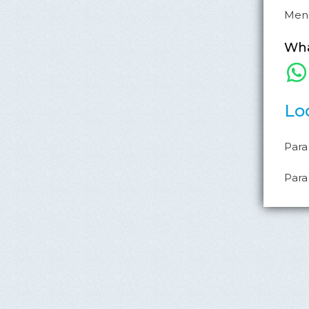
Mens
Wh
Lo
Para
Para