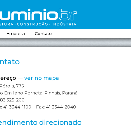
incipal
o conteúdo principal
o conteúdo secundário
Empresa
Contato
ntato
ereço
—
ver no mapa
Pérola, 775
ro Emiliano Perneta, Pinhais, Paraná
83.325-200
:
41 3344-1100 – Fax: 41 3344-2040
endimento direcionado