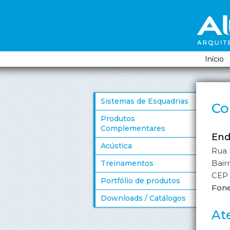
Menu Pr
Ir para 
Ir para 
Início
Sistemas de Esquadrias
Co
Sistema Contact
Linha Única
Linha Gold
Linha Inova
Linha Universal
Linha Unit
Linha Soluta
Linha Vert
Produtos
Complementares
End
Discos Alinhadores
Motores
Automação
Palhetas
Silicones
Acústica
Rua 
Bair
Treinamentos
CEP 
Portfólio de produtos
Fone
Downloads / Catálogos
At