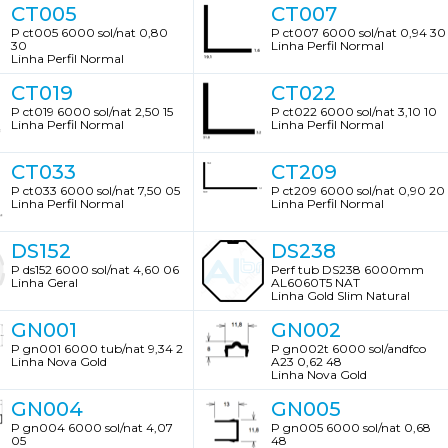
CT005
CT007
P ct005 6000 sol/nat 0,80
P ct007 6000 sol/nat 0,94 30
30
Linha Perfil Normal
Linha Perfil Normal
CT019
CT022
P ct019 6000 sol/nat 2,50 15
P ct022 6000 sol/nat 3,10 10
Linha Perfil Normal
Linha Perfil Normal
CT033
CT209
P ct033 6000 sol/nat 7,50 05
P ct209 6000 sol/nat 0,90 20
Linha Perfil Normal
Linha Perfil Normal
DS152
DS238
P ds152 6000 sol/nat 4,60 06
Perf tub DS238 6000mm
Linha Geral
AL6060T5 NAT
Linha Gold Slim Natural
GN001
GN002
P gn001 6000 tub/nat 9,34 2
P gn002t 6000 sol/andfco
Linha Nova Gold
A23 0,62 48
Linha Nova Gold
GN004
GN005
P gn004 6000 sol/nat 4,07
P gn005 6000 sol/nat 0,68
05
48