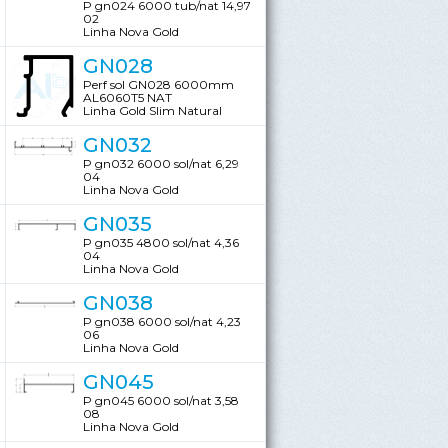
P gn024 6000 tub/nat 14,97
02
Linha Nova Gold
GN028
Perf sol GN028 6000mm
AL6060T5 NAT
Linha Gold Slim Natural
GN032
P gn032 6000 sol/nat 6,29
04
Linha Nova Gold
GN035
P gn035 4800 sol/nat 4,36
04
Linha Nova Gold
GN038
P gn038 6000 sol/nat 4,23
06
Linha Nova Gold
GN045
P gn045 6000 sol/nat 3,58
08
Linha Nova Gold