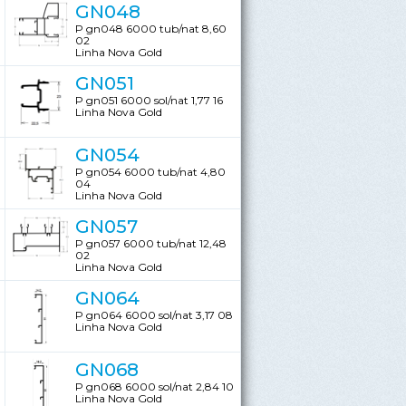
GN048
P gn048 6000 tub/nat 8,60
02
Linha Nova Gold
GN051
P gn051 6000 sol/nat 1,77 16
Linha Nova Gold
GN054
P gn054 6000 tub/nat 4,80
04
Linha Nova Gold
GN057
P gn057 6000 tub/nat 12,48
02
Linha Nova Gold
GN064
P gn064 6000 sol/nat 3,17 08
Linha Nova Gold
GN068
P gn068 6000 sol/nat 2,84 10
Linha Nova Gold