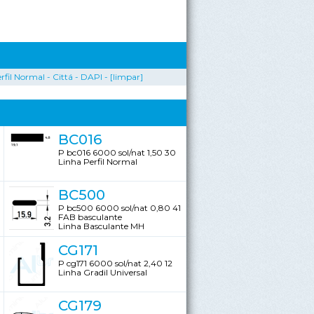
rfil Normal
-
Cittá
-
DAPI
-
[limpar]
BC016
P bc016 6000 sol/nat 1,50 30
Linha Perfil Normal
BC500
P bc500 6000 sol/nat 0,80 41
FAB basculante
Linha Basculante MH
CG171
P cg171 6000 sol/nat 2,40 12
Linha Gradil Universal
CG179