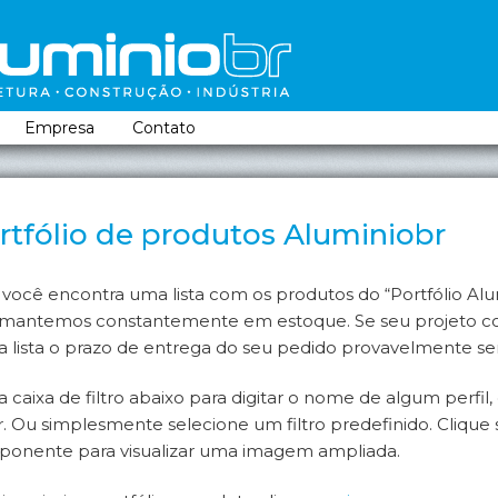
incipal
o conteúdo principal
o conteúdo secundário
Empresa
Contato
rtfólio de produtos Aluminiobr
 você encontra uma lista com os produtos do “Portfólio Alum
mantemos constantemente em estoque. Se seu projeto c
a lista o prazo de entrega do seu pedido provavelmente se
a caixa de filtro abaixo para digitar o nome de algum perfi
rar. Ou simplesmente selecione um filtro predefinido. Clique
onente para visualizar uma imagem ampliada.