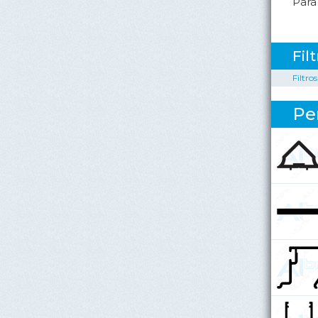
Para
Fil
Filtro
Per