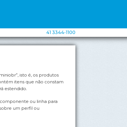
iniobr”, isto é, os produtos
ontém itens que não constam
rá estendido.
l, componente ou linha para
 sobre um perfil ou