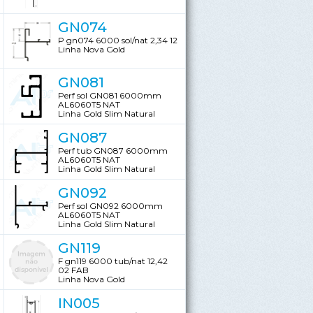
GN074
P gn074 6000 sol/nat 2,34 12
Linha Nova Gold
GN081
Perf sol GN081 6000mm
AL6060T5 NAT
Linha Gold Slim Natural
GN087
Perf tub GN087 6000mm
AL6060T5 NAT
Linha Gold Slim Natural
GN092
Perf sol GN092 6000mm
AL6060T5 NAT
Linha Gold Slim Natural
GN119
F gn119 6000 tub/nat 12,42
02 FAB
Linha Nova Gold
IN005