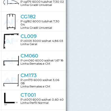
P cg179 6000 tub/nat 7,30 02
Linha Gradil Universal
CG182
P cg182 6000 tub/nat 7,30
04
Linha Gradil Universal
CL009
P cl009 3000 sol/nat 4,86 03
Linha Geral
CM060
P cm060 6000 sol/nat 1,67 18
Linha Remates e CM
CM173
P cm173 6000 sol/nat 3,06
08
Linha Remates e CM
CT001
P ct001 6000 sol/nat 0,60 40
Linha Perfil Normal