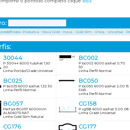
 imprimir o portfólio completo clique
aqui
.
tro:
s predefinidos:
Produtiva
-
Nova Gold
-
Inova
-
Gold Slim
-
Única
-
Universal
-
Pe
fis:
30044
BC002
P 30044 6000 tub/nat 1,50
P bc002 6000 sol/nat 0,70
20
50
Linha Portão/Grade Universal
Linha Perfil Normal
BC025
BC050
P bc025 6000 sol/nat 1,32 30
P bc050 6000 sol/nat 2,00 15
Linha Perfil Normal
FAB
Linha Perfil Normal
BG057
CG158
Perf sol BG057 6000mm
P cg158 6000 sol/nat 3,00 08
AL6060T5 NAT
Linha Gradil Universal
Linha Gold Slim Natural
CG176
CG177