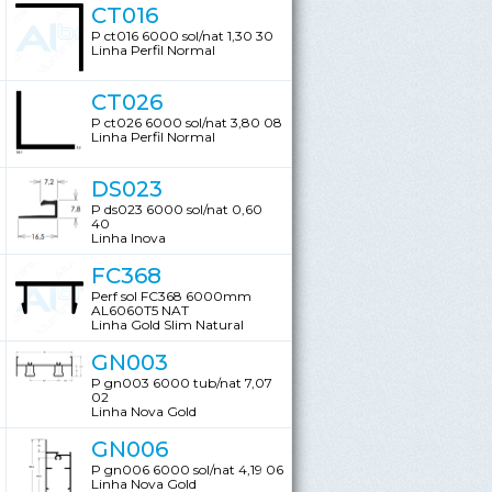
CT016
P ct016 6000 sol/nat 1,30 30
Linha Perfil Normal
CT026
P ct026 6000 sol/nat 3,80 08
Linha Perfil Normal
DS023
P ds023 6000 sol/nat 0,60
40
Linha Inova
FC368
Perf sol FC368 6000mm
AL6060T5 NAT
Linha Gold Slim Natural
GN003
P gn003 6000 tub/nat 7,07
02
Linha Nova Gold
GN006
P gn006 6000 sol/nat 4,19 06
Linha Nova Gold